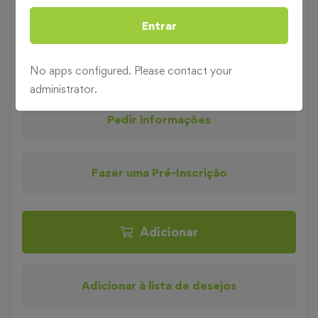
Duração
3 horas
Entrar
FORMAÇÃO DE
Categoria
PROFESSORES/FORMADORES
No apps configured. Please contact your
administrator.
Pedir informações
Fazer uma Pré-Inscrição
Adicionar
Adicionar à lista de desejos