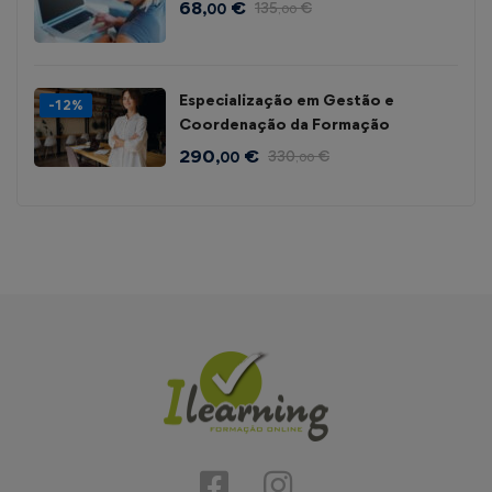
68
€
135
€
,00
,00
Especialização em Gestão e
-12%
Coordenação da Formação
290
€
330
€
,00
,00