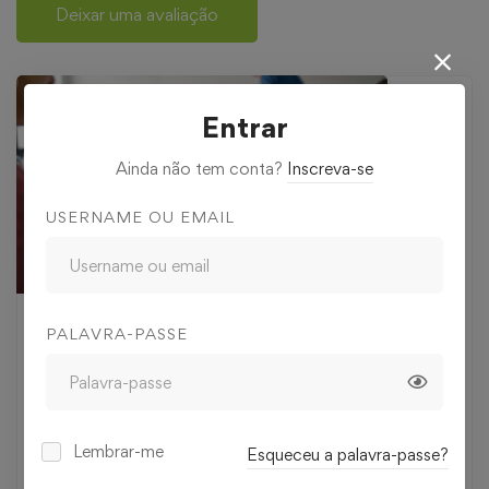
Deixar uma avaliação
Entrar
Ainda não tem conta?
Inscreva-se
USERNAME OU EMAIL
20
€
PALAVRA-PASSE
,00
Nível
Todos os níveis
Lembrar-me
Esqueceu a palavra-passe?