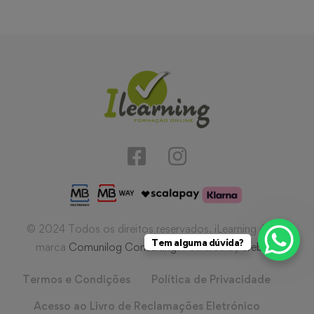
© 2024 Todos os direitos reservados. iLearning é uma
Tem alguma dúvida?
marca
Comunilog Consulting
. Powered by
webIQ
.
Termos e Condições
Política de Privacidade
Acesso ao Livro de Reclamações Eletrónico