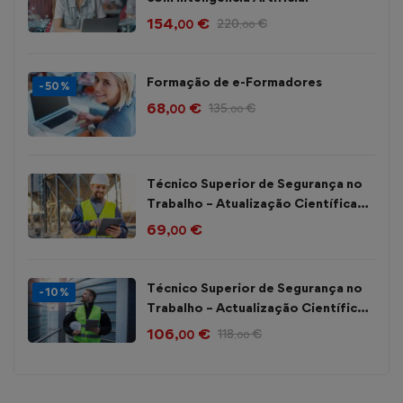
154
€
220
€
,00
,00
Formação de e-Formadores
-50%
68
€
135
€
,00
,00
Técnico Superior de Segurança no
Trabalho – Atualização Científica
35h – Gestão da Emergência
69
€
,00
Técnico Superior de Segurança no
-10%
Trabalho – Actualização Científica
105h
106
€
118
€
,00
,00