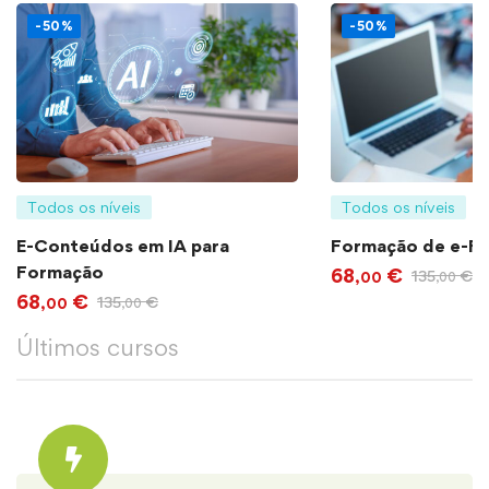
-50%
-50%
Todos os níveis
Todos os níveis
E-Conteúdos em IA para
Formação de e-F
Formação
68
€
135
€
,00
,00
68
€
135
€
,00
,00
Últimos cursos