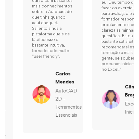
curso com bastantes
eu. Deu tempo de
mais conhecimentos
fazer os exercícios
sobre o Autocad, do
para avaliação e o
que tinha quando
formador respondeu
aqui cheguei.
prontamente e com
Saliento ainda a
clareza às minhas
plataforma que é de
questões. Estou
fácil acesso e
bastante satisfeita e
bastante intuitiva,
recomendarei esta
tornado tudo muito
formação a mais
"user friendly".
gente, se souber que
procuram iniciar-se
no Excel.”
Carlos
Mendes
Cândida
AutoCAD
Braga
2D –
Excel
Ferramentas
Inicial
Essenciais