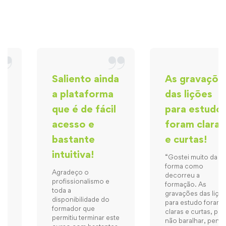
Saliento ainda
As gravações
a plataforma
das lições
que é de fácil
para estudo
acesso e
foram claras
bastante
e curtas!
intuitiva!
“Gostei muito da
forma como
Agradeço o
decorreu a
profissionalismo e
formação. As
toda a
gravações das lições
disponibilidade do
para estudo foram
formador que
claras e curtas, para
permitiu terminar este
não baralhar, penso