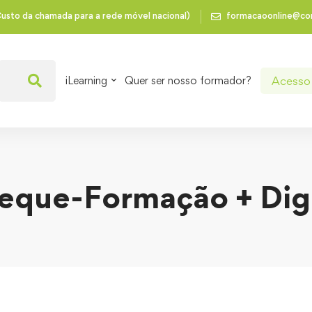
usto da chamada para a rede móvel nacional)
formacaoonline@co
Acesso 
iLearning
Quer ser nosso formador?
eque-Formação + Digi