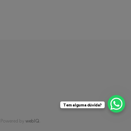
Tem alguma dúvida?
. Powered by
webIQ
.