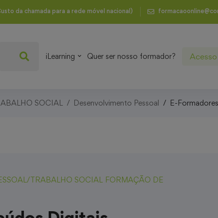
usto da chamada para a rede móvel nacional)
formacaoonline@co
Acesso 
iLearning
Quer ser nosso formador?
ABALHO SOCIAL
Desenvolvimento Pessoal
E-Formadores e
ESSOAL/TRABALHO SOCIAL
FORMAÇÃO DE
údos Digitais