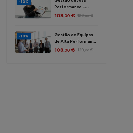
Gestão de Alta
-10%
Performance –
Método Navegador
108
€
120
€
,00
,00
Gestão de Equipas
-10%
de Alta Performance
– Método CORE
108
€
120
€
,00
,00