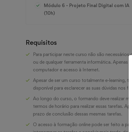
Módulo 6 - Projeto Final Digital com IA
(10h)
Requisitos
Para participar neste curso não são necessário
ou de qualquer ferramenta informática. Apenas 
computador e acesso à Internet.
Apesar de ser um curso totalmente e-learning, t
disponível para esclarecer as suas dúvidas nos f
Ao longo do curso, o formando deve realizar múlti
termos de horário para realizar essas tarefas. Ap
prazo de conclusão dessas mesmas tarefas.
O acesso à formação online pode ser feito a pa