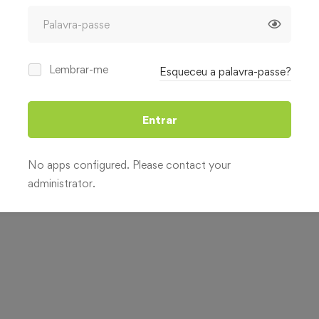
acordo com a sua disponibilidade.
Lembrar-me
Esqueceu a palavra-passe?
o; Professores e educadores;; Profissionais que atuem ou
Entrar
Criadores de conteúdos pedagógicos digitais; Qualquer
al e recursos baseados em IA.
No apps configured. Please contact your
administrator.