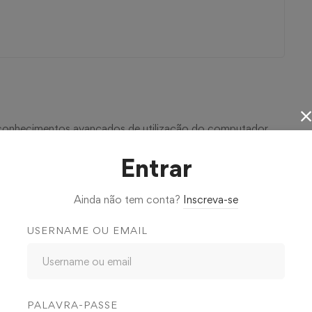
s conhecimentos avançados de utilização do computador,
são necessários conhecimentos básicos no uso do
Entrar
erá sempre o apoio do formador, que estará sempre
Ainda não tem conta?
Inscreva-se
órum de discussão ou plataforma de chat.
USERNAME OU EMAIL
plas actividades e tarefas. Tem total flexibilidade em
enas é necessário cumprir a calendarização definida e o
rtir de qualquer computador com acesso à Internet. Pode
PALAVRA-PASSE