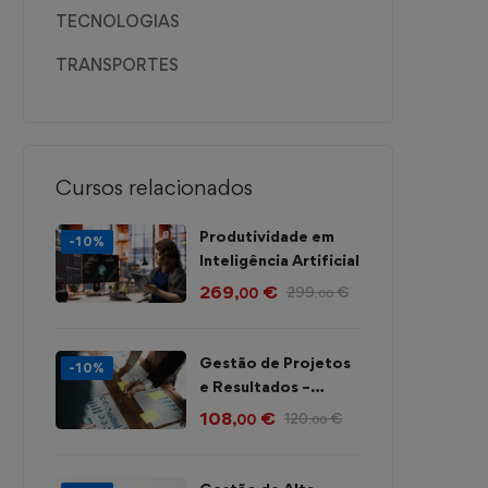
TECNOLOGIAS
TRANSPORTES
Cursos relacionados
Produtividade em
-10%
Inteligência Artificial
269
€
299
€
,00
,00
Gestão de Projetos
-10%
e Resultados –
Método Órbita
108
€
120
€
,00
,00