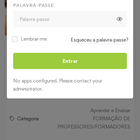
PALAVRA-PASSE
Lembrar-me
Esqueceu a palavra-passe?
20
€
,00
Entrar
Nível
Todos os níveis
No apps configured. Please contact your
administrator.
Duração
3 horas
Aprender e Ensinar
Categoria
FORMAÇÃO DE
PROFESSORES/FORMADORES