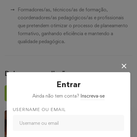
Formadores/as, técnicos/as de formação,
coordenadores/as pedagógicos/as e profissionais
que pretendem otimizar o processo de planeamento
formativo, ganhando eficiência e mantendo a
qualidade pedagógica.
Deixar uma avaliação
Entrar
Deixar uma avaliação
Ainda não tem conta?
Inscreva-se
USERNAME OU EMAIL