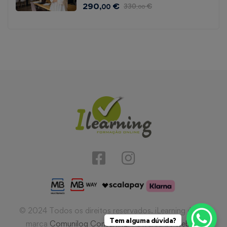
290
€
330
€
,00
,00
© 2024 Todos os direitos reservados. iLearning é uma
Tem alguma dúvida?
marca
Comunilog Consulting
. Powered by
webIQ
.