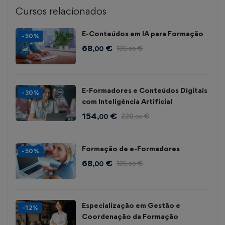
Cursos relacionados
E-Conteúdos em IA para Formação
-50%
68
€
135
€
,00
,00
E-Formadores e Conteúdos Digitais
-30%
com Inteligência Artificial
154
€
220
€
,00
,00
Formação de e-Formadores
-50%
68
€
135
€
,00
,00
Especialização em Gestão e
-12%
Coordenação da Formação