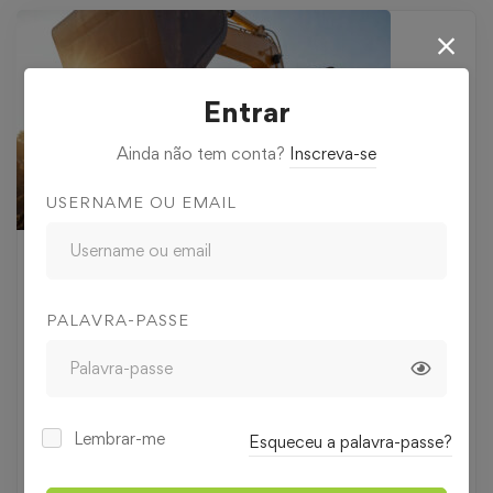
Entrar
Ainda não tem conta?
Inscreva-se
USERNAME OU EMAIL
35
€
,00
PALAVRA-PASSE
Nível
Iniciado
Lembrar-me
Esqueceu a palavra-passe?
Duração
4 horas