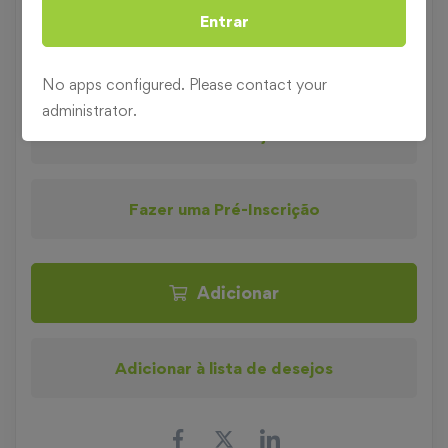
SEGURANÇA E HIGIENE NO
Entrar
Categoria
TRABALHO
Segurança no Trabalho
No apps configured. Please contact your
administrator.
Pedir informações
Fazer uma Pré-Inscrição
Adicionar
Adicionar à lista de desejos