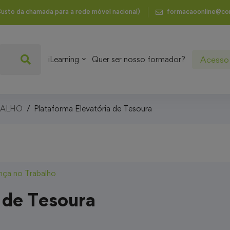
usto da chamada para a rede móvel nacional)
formacaoonline@co
Acesso 
iLearning
Quer ser nosso formador?
BALHO
Plataforma Elevatória de Tesoura
nça no Trabalho
 de Tesoura