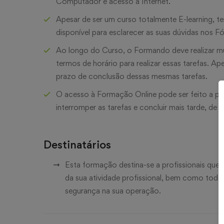
Computador e acesso à Internet.
Apesar de ser um curso totalmente E-learning, 
disponível para esclarecer as suas dúvidas nos 
Ao longo do Curso, o Formando deve realizar múlt
termos de horário para realizar essas tarefas. Ap
prazo de conclusão dessas mesmas tarefas.
O acesso à Formação Online pode ser feito a pa
interromper as tarefas e concluir mais tarde, de 
Destinatários
Esta formação destina-se a profissionais que u
da sua atividade profissional, bem como todo
segurança na sua operação.