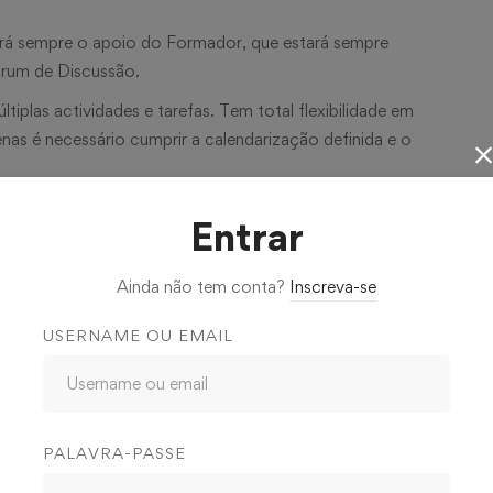
terá sempre o apoio do Formador, que estará sempre
Fórum de Discussão.
iplas actividades e tarefas. Tem total flexibilidade em
enas é necessário cumprir a calendarização definida e o
rtir de qualquer Computador com acesso à Internet. Pode
Entrar
acordo com a sua disponibilidade.
Ainda não tem conta?
Inscreva-se
USERNAME OU EMAIL
tilizem, ou venham a utilizar, o equipamento no exercício
s os interessados em adquirir conhecimentos sobre
PALAVRA-PASSE