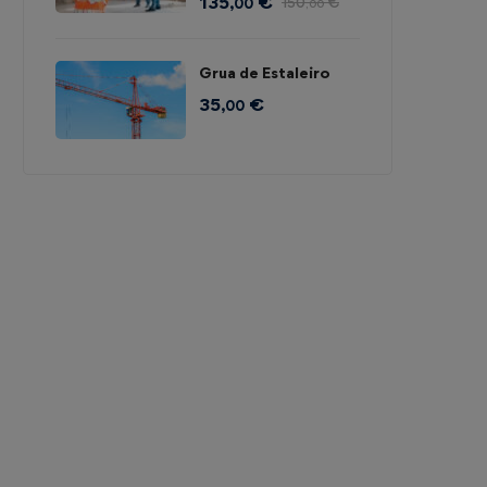
135
€
150
€
,00
,00
Grua de Estaleiro
35
€
,00