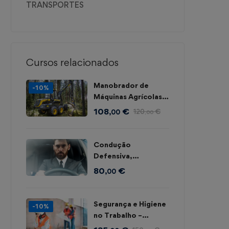
TRANSPORTES
Cursos relacionados
Manobrador de
-10%
Máquinas Agrícolas e
Florestais
108
€
120
€
,00
,00
Condução
Defensiva,
Económica e
80
€
,00
Ambiental
Segurança e Higiene
-10%
no Trabalho –
Construção Civil