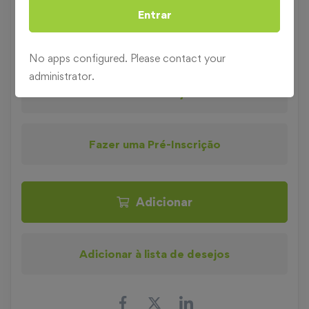
SEGURANÇA E HIGIENE NO
Entrar
Categoria
TRABALHO
Segurança no Trabalho
No apps configured. Please contact your
administrator.
Pedir informações
Fazer uma Pré-Inscrição
Adicionar
Adicionar à lista de desejos