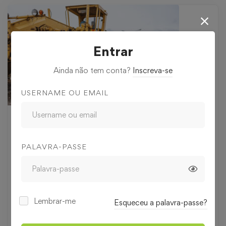
Entrar
Ainda não tem conta?
Inscreva-se
USERNAME OU EMAIL
35
€
,00
PALAVRA-PASSE
Nível
Iniciado
Lembrar-me
Esqueceu a palavra-passe?
Duração
4 horas