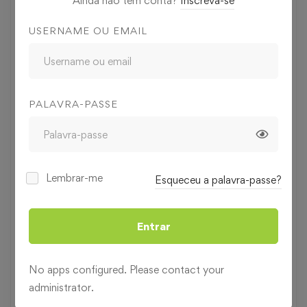
Ainda não tem conta?
Inscreva-se
189
€
,00
210
€
10% OFF
,00
USERNAME OU EMAIL
Nível
Avançado
PALAVRA-PASSE
Duração
40 horas
Categoria
Francês
Lembrar-me
Esqueceu a palavra-passe?
Pedir informações
Entrar
Fazer uma Pré-Inscrição
No apps configured. Please contact your
administrator.