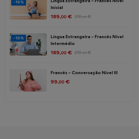
Língua Estrangeira – Francês Nível
-10%
Inicial
189
€
210
€
,00
,00
Língua Estrangeira – Francês Nível
-10%
Intermédio
189
€
210
€
,00
,00
Francês – Conversação Nível III
99
€
,00