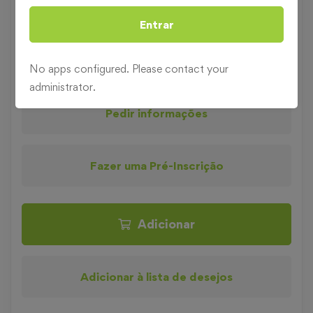
Duração
40 horas
Entrar
Categoria
Francês
No apps configured. Please contact your
administrator.
Pedir informações
Fazer uma Pré-Inscrição
Adicionar
Adicionar à lista de desejos