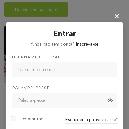
Deixar uma avaliação
Entrar
Ainda não tem conta?
Inscreva-se
USERNAME OU EMAIL
PALAVRA-PASSE
314
€
,00
349
€
10% OFF
,00
Lembrar-me
Esqueceu a palavra-passe?
Nível
Todos os níveis