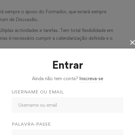
terá sempre o apoio do Formador, que estará sempre
Fórum de Discussão.
iplas actividades e tarefas. Tem total flexibilidade em
enas é necessário cumprir a calendarização definida e o
rtir de qualquer Computador com acesso à Internet. Pode
Entrar
acordo com a sua disponibilidade.
Ainda não tem conta?
Inscreva-se
USERNAME OU EMAIL
tilizem, ou venham a utilizar, o equipamento no exercício
s os interessados em adquirir conhecimentos sobre
PALAVRA-PASSE