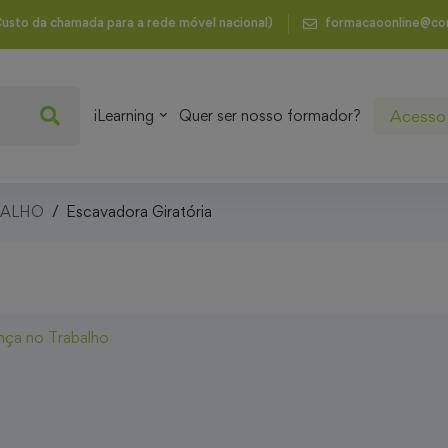
usto da chamada para a rede móvel nacional)
formacaoonline@co
Acesso 
iLearning
Quer ser nosso formador?
BALHO
Escavadora Giratória
nça no Trabalho