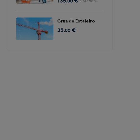
135
€
150
€
,00
,00
Grua de Estaleiro
35
€
,00