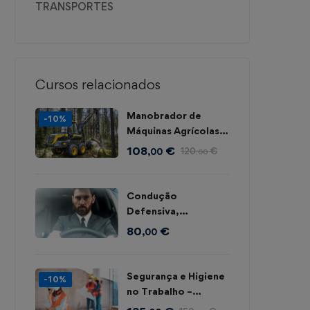
TRANSPORTES
Cursos relacionados
Manobrador de
-10%
Máquinas Agrícolas e
Florestais
108
€
120
€
,00
,00
Condução
Defensiva,
Económica e
80
€
,00
Ambiental
Segurança e Higiene
-10%
no Trabalho –
Construção Civil