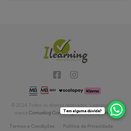
© 2024 Todos os direitos reservados. iLearning é uma
Tem alguma dúvida?
marca
Comunilog Consulting
. Powered by
webIQ
.
Termos e Condições
Política de Privacidade