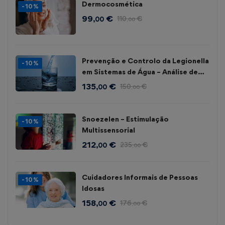
Dermocosmética
-10%
99
€
110
€
,00
,00
Prevenção e Controlo da Legionella
-10%
em Sistemas de Água – Análise de
Risco
135
€
150
€
,00
,00
Snoezelen – Estimulação
-10%
Multissensorial
212
€
235
€
,00
,00
Cuidadores Informais de Pessoas
-10%
Idosas
158
€
176
€
,00
,00