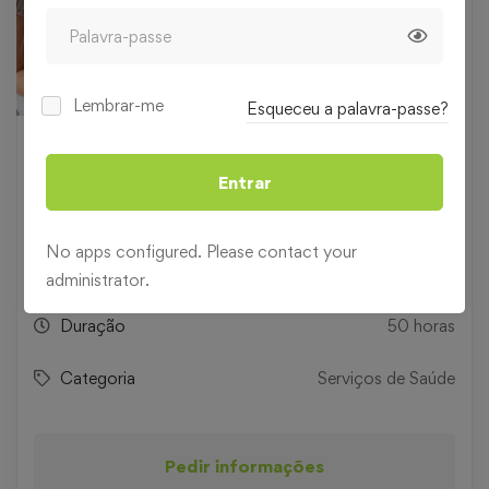
Lembrar-me
Esqueceu a palavra-passe?
99
€
,00
Entrar
No apps configured. Please contact your
Nível
Todos os níveis
administrator.
Duração
50 horas
Categoria
Serviços de Saúde
Pedir informações