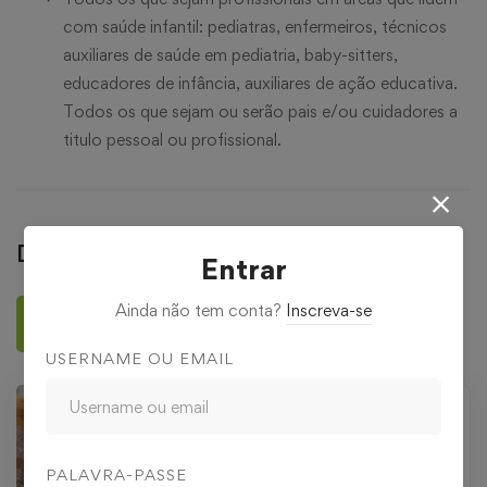
com saúde infantil: pediatras, enfermeiros, técnicos
auxiliares de saúde em pediatria, baby-sitters,
educadores de infância, auxiliares de ação educativa.
Todos os que sejam ou serão pais e/ou cuidadores a
titulo pessoal ou profissional.
Deixar uma avaliação
Entrar
Ainda não tem conta?
Inscreva-se
Deixar uma avaliação
USERNAME OU EMAIL
PALAVRA-PASSE