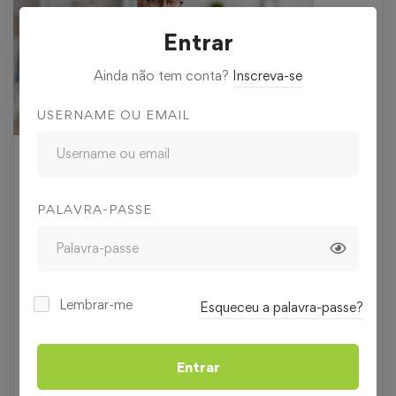
Entrar
Ainda não tem conta?
Inscreva-se
USERNAME OU EMAIL
189
€
,00
210
€
10% OFF
,00
PALAVRA-PASSE
Nível
Iniciado
Lembrar-me
Duração
40 horas
Esqueceu a palavra-passe?
Categoria
LÍNGUAS
Entrar