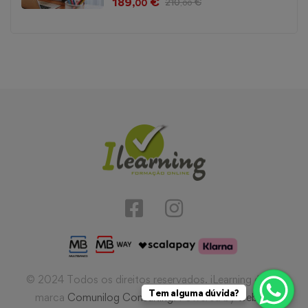
189
€
210
€
,00
,00
© 2024 Todos os direitos reservados. iLearning é uma
Tem alguma dúvida?
marca
Comunilog Consulting
. Powered by
webIQ
.