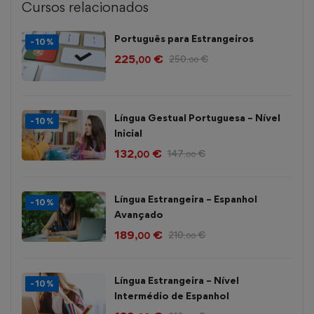
Cursos relacionados
Português para Estrangeiros
-10%
225
€
250
€
,00
,00
Língua Gestual Portuguesa – Nível
-10%
Inicial
132
€
147
€
,00
,00
Língua Estrangeira – Espanhol
-10%
Avançado
189
€
210
€
,00
,00
Língua Estrangeira – Nível
-10%
Intermédio de Espanhol