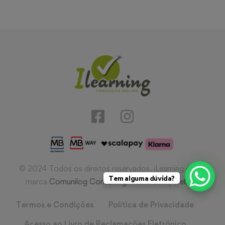
© 2024 Todos os direitos reservados. iLearning é uma
Tem alguma dúvida?
marca
Comunilog Consulting
. Powered by
webIQ
.
Termos e Condições
Política de Privacidade
Acesso ao Livro de Reclamações Eletrónico