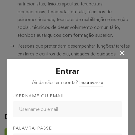
nutricionistas, fisioterapeutas, terapeutas
ocupacionais, terapeutas da fala, técnicos de
psicomotricidade, técnicos de reabilitação e inserção
social, técnicos de desenvolvimento comunitário,
técnicos autárquicos com formação superior.
Pessoas que pretendam desempenhar funções/tarefas
em lares e centros de dia, unidades de cuidados
continuados mas também empresas, instituições e
Entrar
pessoal afeto às mesmas que atuem na área do curso
e que pretendam atualizar os seus conhecimentos e
Ainda não tem conta?
Inscreva-se
competências.
USERNAME OU EMAIL
Deixar uma avaliação
PALAVRA-PASSE