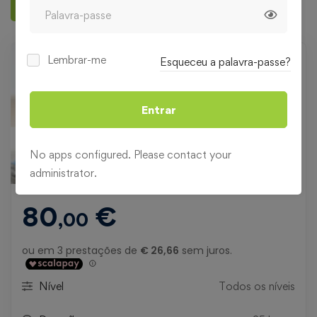
Deixar uma avaliação
Lembrar-me
Esqueceu a palavra-passe?
Entrar
No apps configured. Please contact your
administrator.
80
€
,00
Nível
Todos os níveis