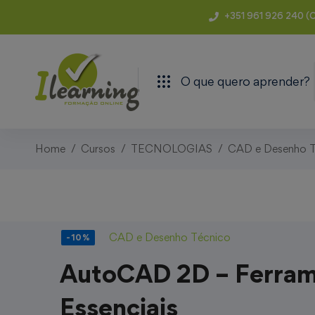
+351 961 926 240 (C
O que quero aprender?
Home
Cursos
TECNOLOGIAS
CAD e Desenho T
CAD e Desenho Técnico
-10%
AutoCAD 2D – Ferra
Essenciais