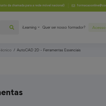
usto da chamada para a rede móvel nacional)
formacaoonline@co
Acesso 
iLearning
Quer ser nosso formador?
écnico
AutoCAD 2D – Ferramentas Essenciais
mentas