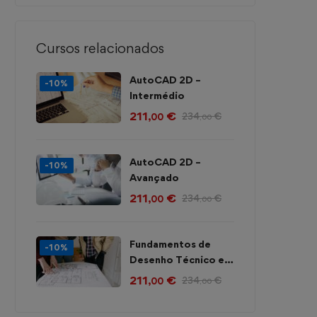
Cursos relacionados
AutoCAD 2D –
-10%
Intermédio
211
€
234
€
,00
,00
AutoCAD 2D –
-10%
Avançado
211
€
234
€
,00
,00
Fundamentos de
-10%
Desenho Técnico e
Projeto em
211
€
234
€
,00
,00
Construção Civil