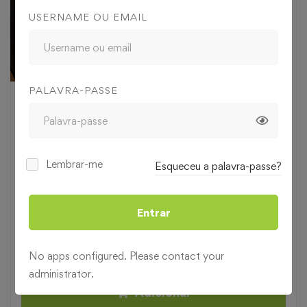
USERNAME OU EMAIL
PALAVRA-PASSE
152
€
,00
169
€
10% OFF
,00
Lembrar-me
Esqueceu a palavra-passe?
Nível
Iniciado
Entrar
Duração
20 horas
Categoria
TIC
No apps configured. Please contact your
administrator.
Adicionar