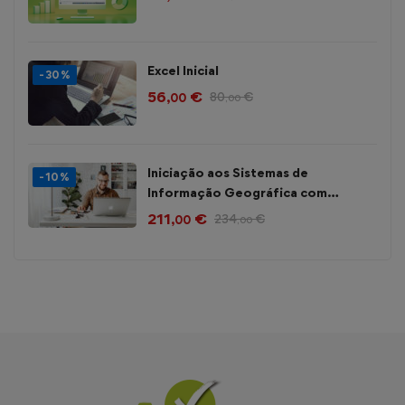
Excel Inicial
-30%
56
€
80
€
,00
,00
Iniciação aos Sistemas de
-10%
Informação Geográfica com
Software Open Source – QGIS
211
€
234
€
,00
,00