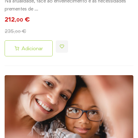
Na atualidade, face ao envelhecimento e às necessidades
prementes de …
212
€
,00
235
€
,00
Adicionar