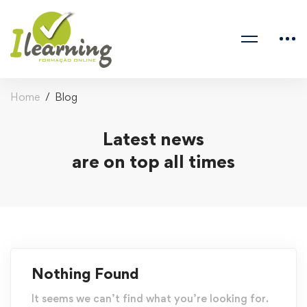
Home
Blog
Latest news
are on top all times
Nothing Found
It seems we can’t find what you’re looking for.